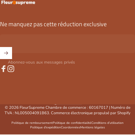
FleurSupreme
Ne manquez pas cette réduction exclusive
Abonnez-vous aux messages privés
Facebook
Instagram
Belgique (EUR €)
Pays/région
© 2026 FleurSupreme Chambre de commerce : 60167017 | Numéro de
TVA : NL005004091B63. Commerce électronique propulsé par Shopify
Politique de remboursement
Politique de confidentialité
Conditions d’utilisation
Politique d’expédition
Coordonnées
Mentions légales