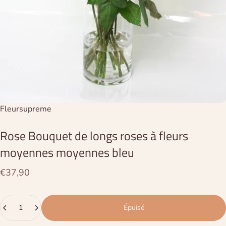
Distributeur:
Fleursupreme
Rose
Bouquet
de
longs
roses
à
fleurs
moyennes
moyennes
bleu
€37,90
Quantité
Épuisé