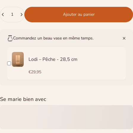
Quantité
Ajouter au panier
Commandez un beau vase en même temps.
Lodi – Pêche - 28,5 cm
€29,95
Se marie bien avec