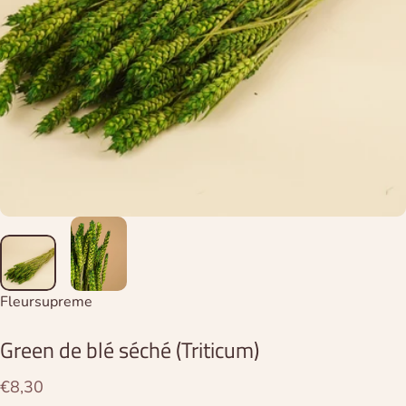
Distributeur:
Fleursupreme
Green
de
blé
séché
(Triticum)
€8,30