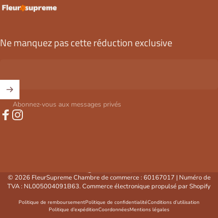
FleurSupreme
Ne manquez pas cette réduction exclusive
Abonnez-vous aux messages privés
Facebook
Instagram
Belgique (EUR €)
Pays/région
© 2026 FleurSupreme Chambre de commerce : 60167017 | Numéro de
TVA : NL005004091B63. Commerce électronique propulsé par Shopify
Politique de remboursement
Politique de confidentialité
Conditions d’utilisation
Politique d’expédition
Coordonnées
Mentions légales