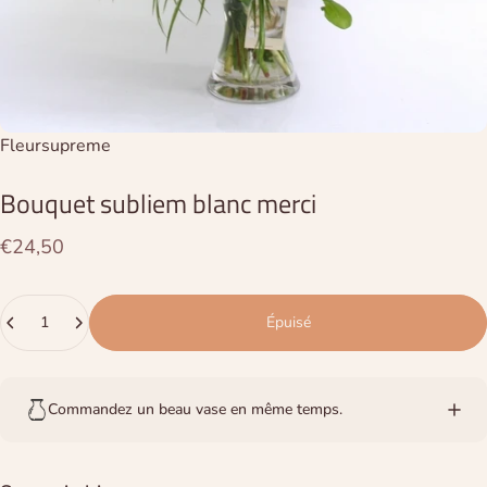
Distributeur:
Fleursupreme
Bouquet
subliem
blanc
merci
€24,50
Quantité
Épuisé
Commandez un beau vase en même temps.