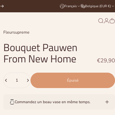
Français
Belgique (EUR €)
Recher
Conn
P
Distributeur:
Fleursupreme
Bouquet
Pauwen
From
New
Home
€29,90
Quantité
Épuisé
Commandez un beau vase en même temps.