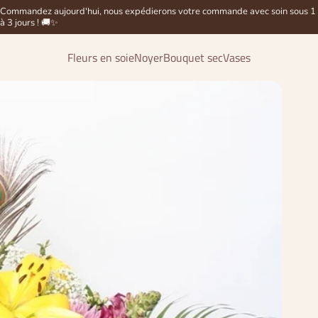
Commandez aujourd'hui, nous expédierons votre commande avec soin sous 1
à 3 jours ! 🚚✨
Fleurs en soie
Noyer
Bouquet sec
Vases
Fleurs en soie
Noyer
Bouquet sec
Vases