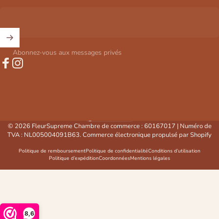
Abonnez-vous aux messages privés
Facebook
Instagram
Belgique (EUR €)
Pays/région
© 2026 FleurSupreme Chambre de commerce : 60167017 | Numéro de
TVA : NL005004091B63. Commerce électronique propulsé par Shopify
Politique de remboursement
Politique de confidentialité
Conditions d’utilisation
Politique d’expédition
Coordonnées
Mentions légales
8,6