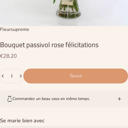
Distributeur:
Fleursupreme
Bouquet
passivol
rose
félicitations
€28,20
Quantité
Épuisé
Commandez un beau vase en même temps.
Se marie bien avec