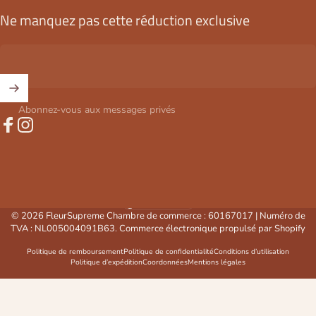
Ne manquez pas cette réduction exclusive
Abonnez-vous aux messages privés
Facebook
Instagram
Belgique (EUR €)
Pays/région
© 2026 FleurSupreme Chambre de commerce : 60167017 | Numéro de
TVA : NL005004091B63. Commerce électronique propulsé par Shopify
Politique de remboursement
Politique de confidentialité
Conditions d’utilisation
Politique d’expédition
Coordonnées
Mentions légales