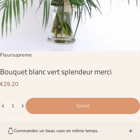
Distributeur:
Fleursupreme
Bouquet
blanc
vert
splendeur
merci
€29,20
Quantité
Épuisé
Commandez un beau vase en même temps.