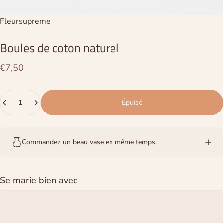
Distributeur:
Fleursupreme
Boules
de
coton
naturel
€7,50
Quantité
Épuisé
Commandez un beau vase en même temps.
Se marie bien avec